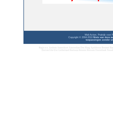
Midi-Action, Praktijk voor
Copyright © 2004-2010
Niets van deze w
toepassingen zonder ui
Regio e.o. Arnhem Amersfoort Amsterdam Den Haag Apeldoorn Bemmel Ba
Duiven Ede Elst Gelderland Heelsum Heteren Huissen Oosterbeek Noord