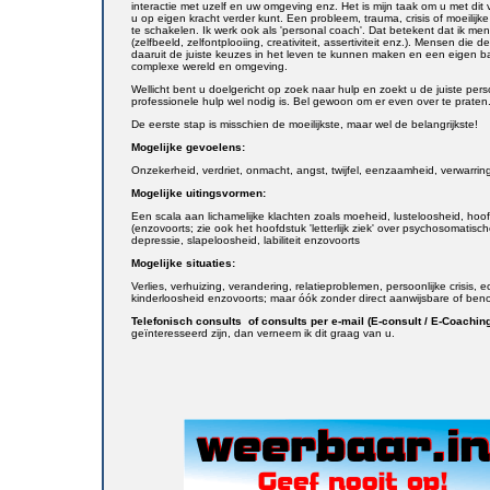
interactie met uzelf en uw omgeving enz. Het is mijn taak om u met dit 
u op eigen kracht verder kunt. Een probleem, trauma, crisis of moeilij
te schakelen. Ik werk ook als 'personal coach'. Dat betekent dat ik men
(zelfbeeld, zelfontplooiing, creativiteit, assertiviteit enz.). Mensen d
daaruit de juiste keuzes in het leven te kunnen maken en een eigen 
complexe wereld en omgeving.
Wellicht bent u doelgericht op zoek naar hulp en zoekt u de juiste pers
professionele hulp wel nodig is. Bel gewoon om er even over te praten
De eerste stap is misschien de moeilijkste, maar wel de belangrijkste!
Mogelijke gevoelens:
Onzekerheid, verdriet, onmacht, angst, twijfel, eenzaamheid, verwarri
Mogelijke uitingsvormen:
Een scala aan lichamelijke klachten zoals moeheid, lusteloosheid, hoofd
(enzovoorts; zie ook het hoofdstuk 'letterlijk ziek' over psychosomatisc
depressie, slapeloosheid, labiliteit enzovoorts
Mogelijke situaties:
Verlies, verhuizing, verandering, relatieproblemen, persoonlijke crisis,
kinderloosheid enzovoorts; maar óók zonder direct aanwijsbare of ben
Telefonisch consults of consults per e-mail (E-consult / E-Coachin
geïnteresseerd zijn, dan verneem ik dit graag van u.