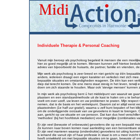
Individuele Therapie & Personal Coaching
Vanuit mijn beroep als psycholoog begeleid ik mensen die een moeilij
hier zo goed mogelijk uit te komen. Mensen kunnen zelf hiertoe besluit
advies van bijvoorbeeld de huisarts, de partner, familie en vrienden, d
Mijn werk als psycholoog is zeer breed en niet gericht op één bepaal
anders, iedereen draagt een eigen karakter en verleden met zich mee
bepaalde situaties en omstandigheden reageren. De één kan een verli
diep dal terecht komen. De ene mens staat stevig in het leven, terwij
doen om zich staande te houden. Maar ook 'stevige mensen' kunnen zic
In mijn werk als psycholoog bent ú het middelpunt van waaruit we gaan
plaatsen en een standaardmethode uit de kast te halen om u te behan
voelt om over uzelf, uw leven en uw problemen te praten. Mijn respect
nemen, dat is de basis en het vertrekpunt. Daarom zal er altijd eerst 
plaatsvinden (1e half uur gratis!), waarna u zelf kunt bepalen of het kl
om de onderliggende oorzaak van uw gevoelens in kaart te brengen. O
aan, gericht op uw situatie en uw persoon. Dat kan dus heel verschillen
'methodes' (bij het hoofdstuk mediation) voor mogelijke (combinaties
Er zijn veel (bewuste of onbewuste) gevoelens die op een bepaald mo
Ze kunnen naar boven komen naar aanleiding van een benoembare situ
Er zijn veel manieren waarop (onderdrukte) gevoelens tot uiting kunn
is iemand die vanuit zijn of haar professie in staat is om u meer inzicht
heeft ontwikkeld om met bepaalde situaties om te gaan, bewuste of 