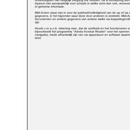
onbevoegden hier mogelijk toegang toe hebben. Dit is vooralsnog een n
daarom niet aansprakelijk voor schade in welke vorm dan ook, veroorza
of geheime informatie.
Midi-Action staat niet in voor de juistheid/volledigheid van de op of v
gegevens, in het bijzonder waar deze door anderen is verstrekt. Midi-A
documenten en andere gegevens van andere welke via koppelingen/link
zijn.
Houdt u er a.u.b. rekening mee, dat de snelheid en het functioneren v
bijvoorbeeld het programma "Adobe Acrobat Reader" voor het openen 
navigatie), mede afhankelijk zijn van uw apparatuur en software waarme
doet.