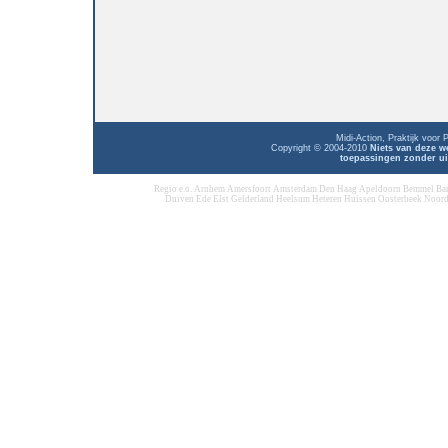
Midi-Action, Praktijk voor
Copyright © 2004-2010
Niets van deze w
toepassingen zonder ui
Regio e.o. Arnhem Amersfoort Amsterdam Den Haag Apeldoorn Bemmel Ba
Duiven Ede Elst Gelderland Heelsum Heteren Huissen Oosterbeek Noord