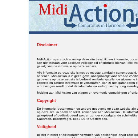
Disclaimer
Midi-Action spant zich in om op deze site beschikbare informatie, do
kan niet instaan voor absolute volledigheid of juistheid hiervan. Midi-A
gevolg van de informatie op deze website.
Alle informatie op deze site is met de meeste aandacht samengesteld.
ontlenen. Midi-Action is in geen geval aansprakelijk voor schade voortv
gegevens op deze website is bedoeld om belangstellende algemene info
correcte en actuele informatie te verschaffen, kan zij niet garanderen 
u ontvangen wordt of dat de informatie na verloop van tijd nog steeds ju
Melding aan Midi-Action van vragen en eventuele opmerkingen of onju
Copyright
De informatie, documenten en andere gegevens op deze website zijn au
op deze site, in beeld en tekst, komen toe aan Midi-Action. De inform
gekopieerd of gedistribueerd worden zonder voorafgaande schriftelijke
Kalleveen, Bildersweg 6, 6862 DB te Oosterbeek.
Veiligheid
Bij het Internet of elektronisch versturen van persoonlijke en/of zakelij