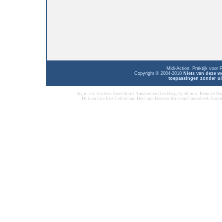
Midi-Action, Praktijk voor
Copyright © 2004-2010
Niets van deze w
toepassingen zonder ui
Regio e.o. Arnhem Amersfoort Amsterdam Den Haag Apeldoorn Bemmel Ba
Duiven Ede Elst Gelderland Heelsum Heteren Huissen Oosterbeek Noord