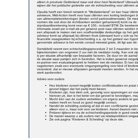
alleen in provincie Gelderland maar ook door heel Nederland! Uiteraard
wijzen die het juridische gedeelte van de echtscheiding voor cliënten a
Claudia heeft een breed netwerk in "Mediationland" en kan haar cliënt
adviseurs. Midi-Action heeft voor haar cliënten een korting bedongen bi
van alimentatieberekeningen (kinder- en/of partneralimentatie). De m
normen die ook door de rechtbanken worden gehanteerd) komt na de re
standaardberekening komt neer op € 100,- inclusief BTW. De berekenin
informatie zowel per e-mail als per gewone post naar cliënten worden
een afspraak te maken met een onafhankelijke deskundige op het gebie
adviseur komt op afspraak bij cliënten thuis (uiteraard kunt u ook op 
financiële vraagstukken bij echtscheiding o.a. op het gebied van hypot
genoemde adviseur is het eerste consult meestal gratis, dit ligt aan de 
Gemiddeld neemt een echtscheidingsprocedure 2 tot 3 maanden in besla
bijeenkomsten van ongeveer 2 uur met de mediator nodig. Kan ook zijn
is per situatie afhankelijk van bepaalde factoren. De duur en de aantal
de situatie waar partijen zich in bevinden. Het is indien gewenst mogel
ex-partner een evaluatiegesprek te hebben met de mediator. Er kan 
nagekomen zoals een eventuele omgangsregeling voor kind of kinderen.
veranderd, dat er nieuwe afspraken gemaakt moeten worden. In het ee
sterk aanbevolen.
Advies voor ouders
Hou kinderen zoveel mogelijk buiten conflictsituaties en praat
gevoel krijgen dat het partij moet kiezen.
Kinderen zijn, hoe klein ook, gevoelig voor spanningen en voel
hierover uit, dan is het beter om dat gevoel te bevestigen, ma
Mocht één van de ouders vertrekken om ergens anders te gaan
maken heeft en houd zo goed mogelijk contact.
Handel de scheiding zodanig af dat er een conflictarme gezins
alleen voor u, maar ook voor uw kinderen. Aarzel daarom niet 
Probeer tijdens en na de echtscheidingsperiode in goed overl
De manier waarop u als ouders met uw relatieprobleem omgaat,
Zie ook pagina “Kinderen & Scheiding” op deze site.