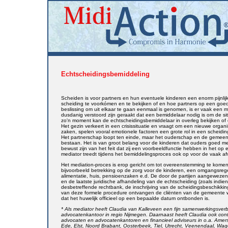
Echtscheidingsbemiddeling
Scheiden is voor partners en hun eventuele kinderen een enorm pijnl
scheiding te voorkómen en te bekijken of en hoe partners op een goe
beslissing om uit elkaar te gaan eenmaal is genomen, is er vaak een 
dusdanig verstoord zijn geraakt dat een bemiddelaar nodig is om de si
zo'n moment kan de echtscheidingsbemiddelaar in overleg bekijken of 
Het gezin verkeert in een crisissituatie en vraagt om een nieuwe organis
zaken, spelen vooral emotionele factoren een grote rol in een scheiding
Het partnerschap loopt ten einde, maar het ouderschap en de gemeensc
bestaan. Het is van groot belang voor de kinderen dat ouders goed m
bewust zijn van het feit dat zij een voorbeeldfunctie hebben in het 
mediator treedt tijdens het bemiddelingsproces ook op voor de vaak afwe
Het mediation-proces is erop gericht om tot overeenstemming te kom
bijvoorbeeld betrekking op de zorg voor de kinderen, een omgangsrege
alimentatie, huis, pensioenzaken e.d. De door de partijen aangewezen a
en de laatste juridische afhandeling van de echtscheiding (zoals indien
desbetreffende rechtbank, de inschrijving van de scheidingsbeschikking 
van deze formele procedure ontvangen de cliënten van de gemeente waa
dat het huwelijk officieel op een bepaalde datum ontbonden is.
* Als mediator heeft Claudia van Kalleveen een fijn samenwerkingsve
advocatenkantoor in regio Nijmegen. Daarnaast heeft Claudia ook c
advocaten en advocatenkantoren en financieel adviseurs in o.a. Amer
Ede, Elst, Noord Brabant, Oosterbeek, Tiel, Utrecht, Veenendaal, Wag