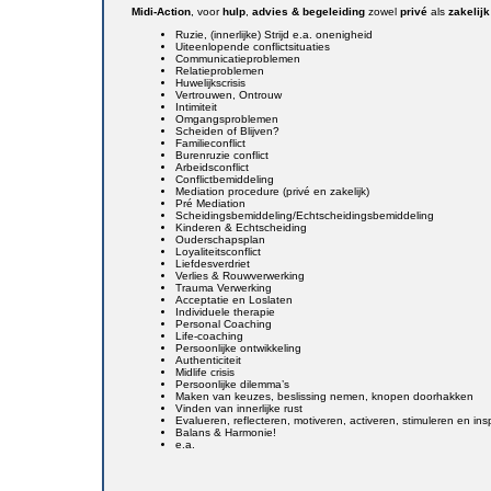
Midi-Action
, voor
hulp
,
advies & begeleiding
zowel
privé
als
zakelijk
Ruzie, (innerlijke) Strijd e.a. onenigheid
Uiteenlopende conflictsituaties
Communicatieproblemen
Relatieproblemen
Huwelijkscrisis
Vertrouwen, Ontrouw
Intimiteit
Omgangsproblemen
Scheiden of Blijven?
Familieconflict
Burenruzie conflict
Arbeidsconflict
Conflictbemiddeling
Mediation procedure (privé en zakelijk)
Pré Mediation
Scheidingsbemiddeling/Echtscheidingsbemiddeling
Kinderen & Echtscheiding
Ouderschapsplan
Loyaliteitsconflict
Liefdesverdriet
Verlies & Rouwverwerking
Trauma Verwerking
Acceptatie en Loslaten
Individuele therapie
Personal Coaching
Life-coaching
Persoonlijke ontwikkeling
Authenticiteit
Midlife crisis
Persoonlijke dilemma’s
Maken van keuzes, beslissing nemen, knopen doorhakken
Vinden van innerlijke rust
Evalueren, reflecteren, motiveren, activeren, stimuleren en ins
Balans & Harmonie!
e.a.