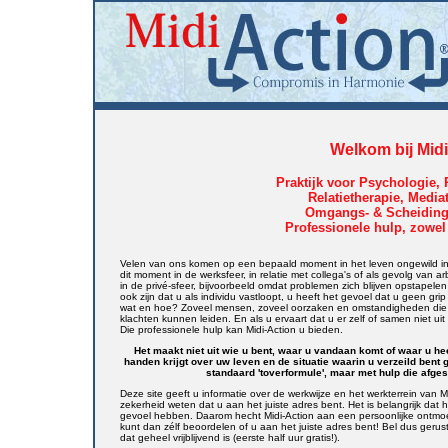
Welkom bij Midi
Praktijk voor Psychologie,
Relatietherapie, Mediat
Omgangs- & Scheiding
Professionele hulp, zowel 
Velen van ons komen op een bepaald moment in het leven ongewild in ee
dit moment in de werksfeer, in relatie met collega's of als gevolg van 
in de privé-sfeer, bijvoorbeeld omdat problemen zich blijven opstapele
ook zijn dat u als individu vastloopt, u heeft het gevoel dat u geen gr
wat en hoe? Zoveel mensen, zoveel oorzaken en omstandigheden die tot e
klachten kunnen leiden. En als u ervaart dat u er zelf of samen niet ui
Die professionele hulp kan Midi-Action u bieden.
Het maakt niet uit wie u bent, waar u vandaan komt of waar u he
handen krijgt over uw leven en de situatie waarin u verzeild bent ge
standaard 'toverformule', maar met hulp die afge
Deze site geeft u informatie over de werkwijze en het werkterrein van Mi
zekerheid weten dat u aan het juiste adres bent. Het is belangrijk dat 
gevoel hebben. Daarom hecht Midi-Action aan een persoonlijke ontmoet
kunt dan zélf beoordelen of u aan het juiste adres bent! Bel dus geru
dat geheel vrijblijvend is (eerste half uur gratis!).