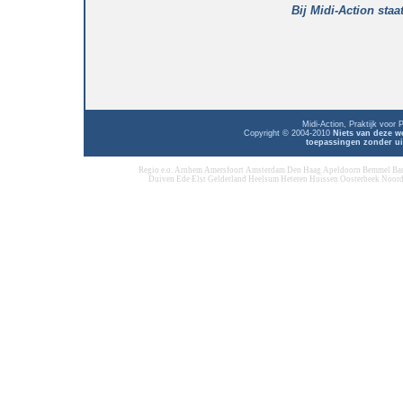
Bij Midi-Action staa
Midi-Action, Praktijk voor
Copyright © 2004-2010
Niets van deze w
toepassingen zonder ui
Regio e.o. Arnhem Amersfoort Amsterdam Den Haag Apeldoorn Bemmel Ba
Duiven Ede Elst Gelderland Heelsum Heteren Huissen Oosterbeek Noord